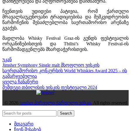
დაინტერესება და აღფრთოვანება დაიმსახურა.
ჩვენთვის უდიდესი პატივია, რომ ქართული
მრავალსაუკუნოვანი ტრადიციებისა და მემკვიდრეობის
წარმოჩენის შესაძლებლობა საერთაშორისო არენაზე
გვაქვს.
მადლობა Whisky Festival Graz-ის გუნდს ფესტივალის
ორგანიზებისთვის და Tbilisi’s Whisky Festival-ის
წარმომადგენლებს მხარდაჭერისთვის.
უკან
Jimsher Symphony Single malt მსოფლიო ვისკის
საერთაშორისო კონკურსის World Whiskies Award 2025 – ის
გამარჯვებულია
ყველა ჩანაწერი
შემდეგი
თბილისის ვისკის ფესტივალი 2024
© 2026
jimsher პირველი ქართული ვისკი
. All rights reserved
Search
მთავარი
ჩვენ შესახებ